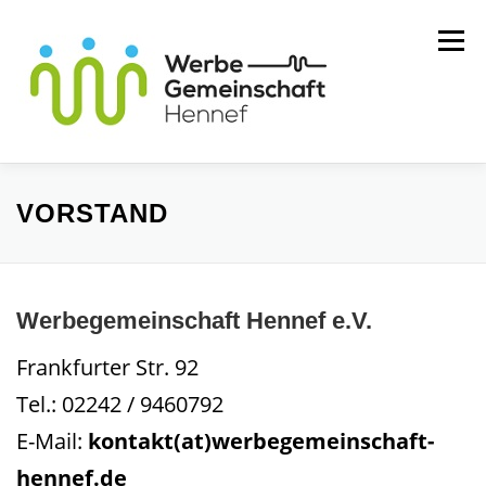
Zum
Menü
Inhalt
springen
MITGLIEDER
WIR ÜBER UNS
VORSTAND
SERVICE
KONTAKT
Werbegemeinschaft Hennef e.V.
Frankfurter Str. 92
Tel.: 02242 / 9460792
E-Mail:
kontakt(at)werbegemeinschaft-
hennef.de