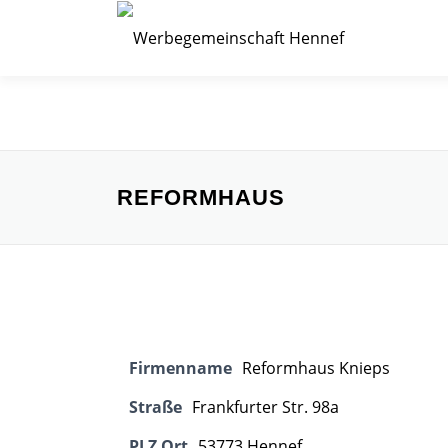
Zum
Inhalt
springen
REFORMHAUS
Firmenname
Reformhaus Knieps
Straße
Frankfurter Str. 98a
PLZ Ort
53773 Hennef