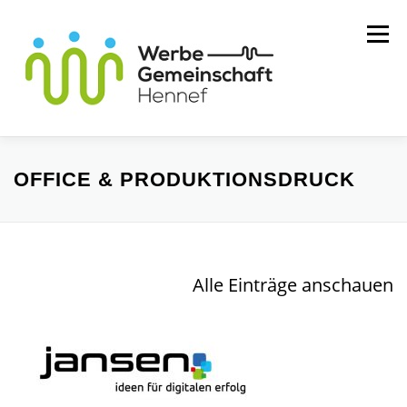
Zum
Menü
Inhalt
springen
MITGLIEDER
WIR ÜBER UNS
OFFICE & PRODUKTIONSDRUCK
SERVICE
KONTAKT
Alle Einträge anschauen