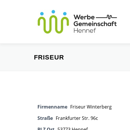
Zum
Inhalt
springen
FRISEUR
Firmenname
Friseur Winterberg
Straße
Frankfurter Str. 96c
PLZ Ort
53773 Hennef