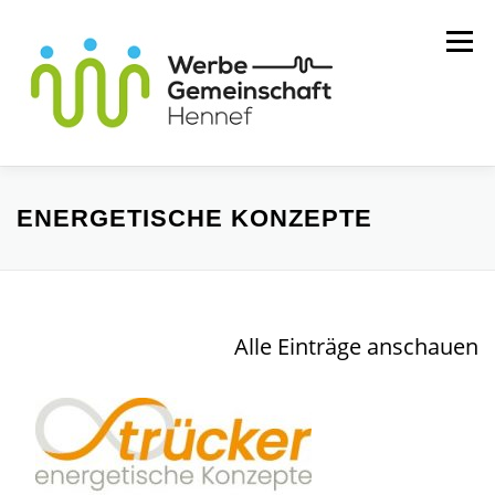
Zum
Menü
Inhalt
springen
MITGLIEDER
WIR ÜBER UNS
ENERGETISCHE KONZEPTE
SERVICE
KONTAKT
Alle Einträge anschauen