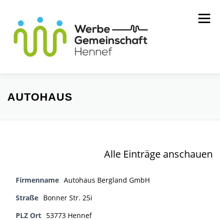
Zum
Menü
Inhalt
springen
MITGLIEDER
WIR ÜBER UNS
AUTOHAUS
SERVICE
KONTAKT
Alle Einträge anschauen
Firmenname
Autohaus Bergland GmbH
Straße
Bonner Str. 25i
PLZ Ort
53773 Hennef