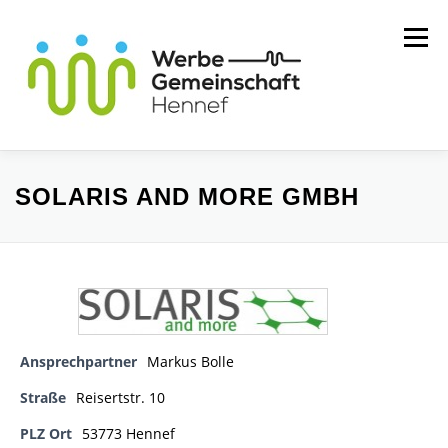
Zum
Menü
Inhalt
springen
MITGLIEDER
WIR ÜBER UNS
SOLARIS AND MORE GMBH
SERVICE
KONTAKT
Ansprechpartner
Markus Bolle
Straße
Reisertstr. 10
PLZ Ort
53773 Hennef