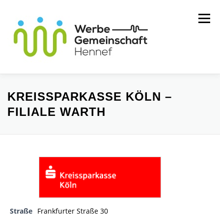
Zum
Menü
Inhalt
springen
MITGLIEDER
WIR ÜBER UNS
KREISSPARKASSE KÖLN –
FILIALE WARTH
SERVICE
KONTAKT
Straße
Frankfurter Straße 30