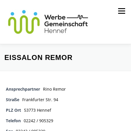
Zum
Menü
Inhalt
springen
MITGLIEDER
WIR ÜBER UNS
EISSALON REMOR
SERVICE
KONTAKT
Ansprechpartner
Rino Remor
Straße
Frankfurter Str. 94
PLZ Ort
53773 Hennef
Telefon
02242 / 905329