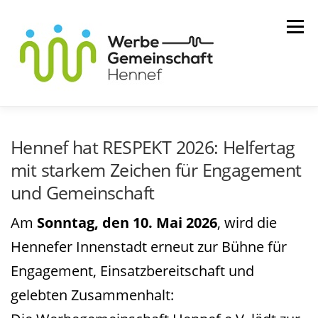
Zum
Menü
Inhalt
springen
MITGLIEDER
WIR ÜBER UNS
Hennef hat RESPEKT 2026: Helfertag
mit starkem Zeichen für Engagement
SERVICE
KONTAKT
und Gemeinschaft
Am
Sonntag, den 10. Mai 2026
, wird die
Hennefer Innenstadt erneut zur Bühne für
Engagement, Einsatzbereitschaft und
gelebten Zusammenhalt: