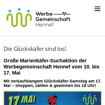
Zum
Menü
Inhalt
springen
MITGLIEDER
WIR ÜBER UNS
Die Glückskäfer sind los!
Große Marienkäfer-Suchaktion der
SERVICE
KONTAKT
Werbegemeinschaft Hennef vom 10. bis
17. Mai
Mit verkaufslangem Glückskäfer-Samstag am 17.
Mai – shoppen, zählen & gewinnen bis 18 Uhr!